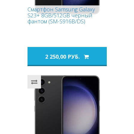
Смартфон Samsung Galaxy
S23+ 8GB/512GB черный
фантом (SM-S916B/DS)
2 250,00 РУБ.