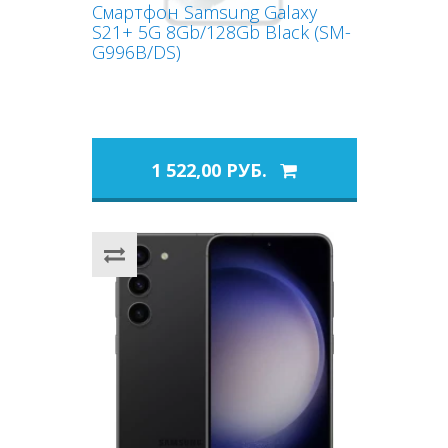
Смартфон Samsung Galaxy
S21+ 5G 8Gb/128Gb Black (SM-
G996B/DS)
1 522,00 РУБ.