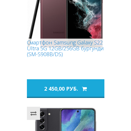
Смартфон Samsung Galaxy S22
Ultra 5G 12GB/256GB бургунди
(SM-S908B/DS)
2 450,00 РУБ.