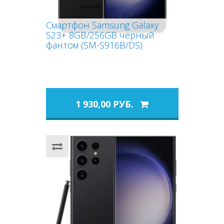
Смартфон Samsung Galaxy
S23+ 8GB/256GB черный
фантом (SM-S916B/DS)
1 930,00 РУБ.