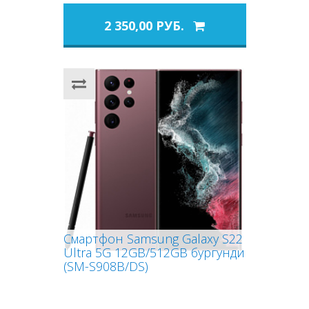
2 350,00 РУБ.
Смартфон Samsung Galaxy S22
Ultra 5G 12GB/512GB бургунди
(SM-S908B/DS)