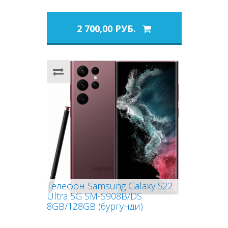
2 700,00 РУБ.
Телефон Samsung Galaxy S22
Ultra 5G SM-S908B/DS
8GB/128GB (бургунди)