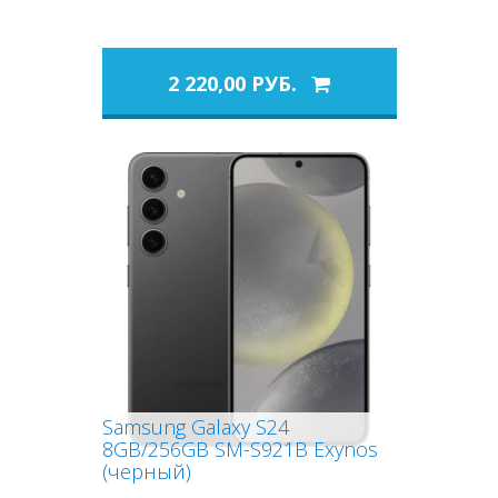
2 220,00 РУБ.
Samsung Galaxy S24
8GB/256GB SM-S921B Exynos
(черный)