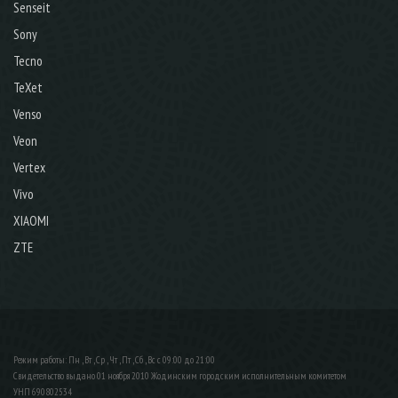
Senseit
Sony
Tecno
TeXet
Venso
Veon
Vertex
Vivo
XIAOMI
ZTE
Режим работы: Пн , Вт , Ср , Чт , Пт , Сб , Вс c 09:00 до 21:00
Свидетельство выдано 01 ноября 2010 Жодинским городским исполнительным комитетом
УНП 690802534