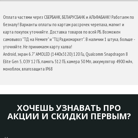
Оплата частями через СБЕРБАНК, БЕЛАРУСБАНК и АЛЬФАБАНК! Работаем по
безналу! Варианты оплаты по картам рассрочек черепаха, магнит и
карта покупок уточняйте. Доставка товаров по всей РБ. Возможен
самовывоз "ТД на Немиге" и "ТЦ Радиомаркет". В наличии 1 штука, больше -
уточняйте. Не принимаем карту халва!
Android, экран 6.7" AMOLED (1440x3120) 120 Гц, Qualcomm Snapdragon 8
Elite Gen 5, ОЗУ 12 ГБ, память 512 ГБ, камера 50 Мп, аккумулятор 4900 мАч,
моноблок, влагозащита IP68
ХОЧЕШЬ УЗНАВАТЬ ПРО
АКЦИИ И СКИДКИ ПЕРВЫМ?