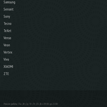
Samsung
Senseit
Sony
Tecno
TeXet
Venso
Veon
Vertex
Vivo
XIAOMI
ZTE
Режим работы: Пн , Вт , Ср , Чт , Пт , Сб , Вс c 09:00 до 21:00